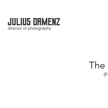
The
(F